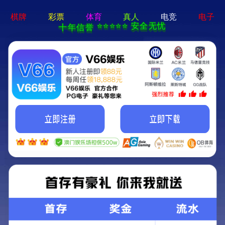
太阳成集团tyc9728(中
国)有限公司
智慧工业及水利
您当前的位置:
智慧工业及水利
>
新质生产力行业产品
>
F3CL\F3RO扣即测超声波流量计